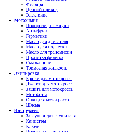
Фильтра
Цепной привод
Электрика
Мотохимия
Полироли , шампуни
Антифриз
Герметики
Масло для двигателя
Масло для подвески
Масло для трансмисии
Пропитка фильтра
Смазка цепи
Тормозная жидкость
Экипировка
Брюки для мотокросса
Джерси для мотокросса
Защита для мотокросса
Мотоботы
Очки для мотокросса
Шлема
Инструмент
Заглушки для глушителя
Канистры
Ключи
Подставки , подкаты