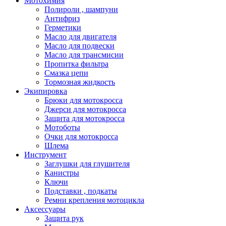
Мотохимия
Полироли , шампуни
Антифриз
Герметики
Масло для двигателя
Масло для подвески
Масло для трансмисии
Пропитка фильтра
Смазка цепи
Тормозная жидкость
Экипировка
Брюки для мотокросса
Джерси для мотокросса
Защита для мотокросса
Мотоботы
Очки для мотокросса
Шлема
Инструмент
Заглушки для глушителя
Канистры
Ключи
Подставки , подкаты
Ремни крепления мотоцикла
Аксессуары
Защита рук