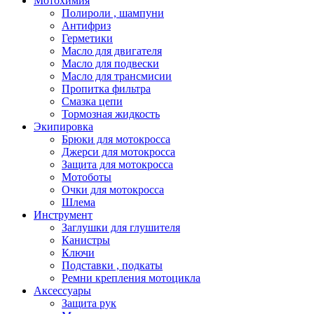
Мотохимия
Полироли , шампуни
Антифриз
Герметики
Масло для двигателя
Масло для подвески
Масло для трансмисии
Пропитка фильтра
Смазка цепи
Тормозная жидкость
Экипировка
Брюки для мотокросса
Джерси для мотокросса
Защита для мотокросса
Мотоботы
Очки для мотокросса
Шлема
Инструмент
Заглушки для глушителя
Канистры
Ключи
Подставки , подкаты
Ремни крепления мотоцикла
Аксессуары
Защита рук