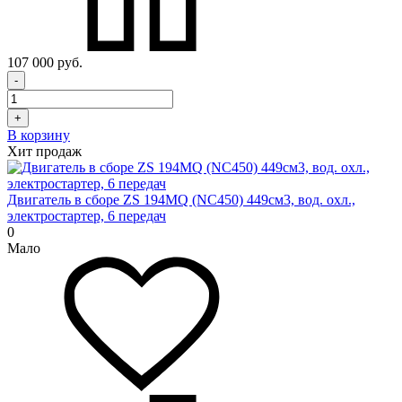
107 000 руб.
-
+
В корзину
Хит продаж
Двигатель в сборе ZS 194MQ (NC450) 449см3, вод. охл.,
электростартер, 6 передач
0
Мало