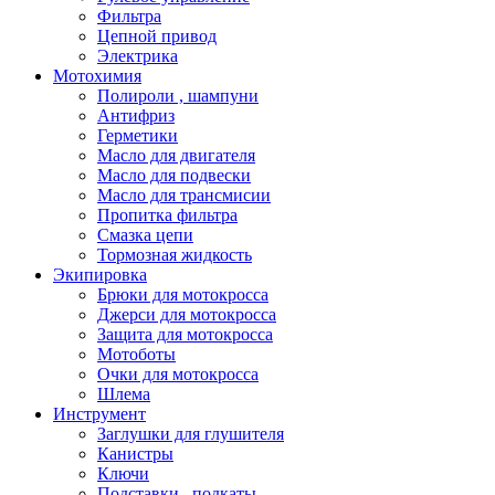
Фильтра
Цепной привод
Электрика
Мотохимия
Полироли , шампуни
Антифриз
Герметики
Масло для двигателя
Масло для подвески
Масло для трансмисии
Пропитка фильтра
Смазка цепи
Тормозная жидкость
Экипировка
Брюки для мотокросса
Джерси для мотокросса
Защита для мотокросса
Мотоботы
Очки для мотокросса
Шлема
Инструмент
Заглушки для глушителя
Канистры
Ключи
Подставки , подкаты