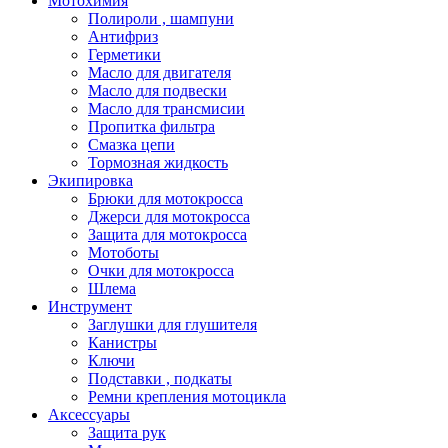
Мотохимия
Полироли , шампуни
Антифриз
Герметики
Масло для двигателя
Масло для подвески
Масло для трансмисии
Пропитка фильтра
Смазка цепи
Тормозная жидкость
Экипировка
Брюки для мотокросса
Джерси для мотокросса
Защита для мотокросса
Мотоботы
Очки для мотокросса
Шлема
Инструмент
Заглушки для глушителя
Канистры
Ключи
Подставки , подкаты
Ремни крепления мотоцикла
Аксессуары
Защита рук