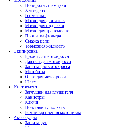
Мотохимия
Полироли , шампуни
Антифриз
Герметики
Масло для двигателя
Масло для подвески
Масло для трансмисии
Пропитка фильтра
Смазка цепи
Тормозная жидкость
Экипировка
Брюки для мотокросса
Джерси для мотокросса
Защита для мотокросса
Мотоботы
Очки для мотокросса
Шлема
Инструмент
Заглушки для глушителя
Канистры
Ключи
Подставки , подкаты
Ремни крепления мотоцикла
Аксессуары
Защита рук