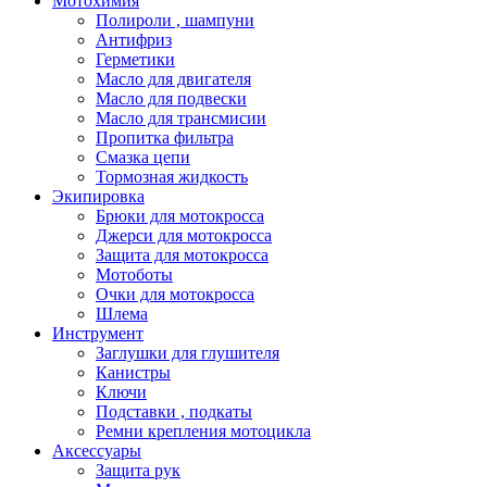
Мотохимия
Полироли , шампуни
Антифриз
Герметики
Масло для двигателя
Масло для подвески
Масло для трансмисии
Пропитка фильтра
Смазка цепи
Тормозная жидкость
Экипировка
Брюки для мотокросса
Джерси для мотокросса
Защита для мотокросса
Мотоботы
Очки для мотокросса
Шлема
Инструмент
Заглушки для глушителя
Канистры
Ключи
Подставки , подкаты
Ремни крепления мотоцикла
Аксессуары
Защита рук