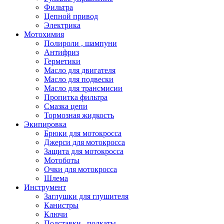
Фильтра
Цепной привод
Электрика
Мотохимия
Полироли , шампуни
Антифриз
Герметики
Масло для двигателя
Масло для подвески
Масло для трансмисии
Пропитка фильтра
Смазка цепи
Тормозная жидкость
Экипировка
Брюки для мотокросса
Джерси для мотокросса
Защита для мотокросса
Мотоботы
Очки для мотокросса
Шлема
Инструмент
Заглушки для глушителя
Канистры
Ключи
Подставки , подкаты