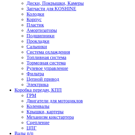
Диски, Покрышки, Камеры
Запчасти для KOSHINE
Колодки
Корпус
Пластик
Амортизаторы
Подшипники
Прокладки
Сальники
Система охлаждения
Топливная система
Тормозная система
Рулевое управление
Фильтра
Цепной привод
Электрика
Коробка передач, КПП
ГРМ
Двигатели для мотоциклов
Коленвалы
Крышки, картеры
Механизм кикстартера
Сцепление
ЦПГ
Валы п/п