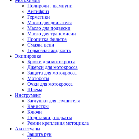
Мотохимия
Полироли , шампуни
Антифриз
Герметики
Масло для двигателя
Масло для подвески
Масло для трансмисии
Пропитка фильтра
Смазка цепи
Тормозная жидкость
Экипировка
Брюки для мотокросса
Джерси для мотокросса
Защита для мотокросса
Мотоботы
Очки для мотокросса
Шлема
Инструмент
Заглушки для глушителя
Канистры
Ключи
Подставки , подкаты
Ремни крепления мотоцикла
Аксессуары
Защита рук