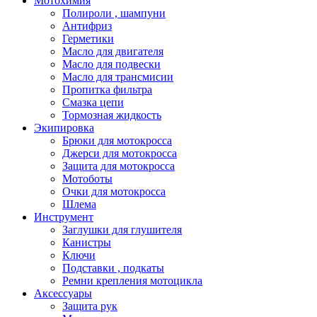
Мотохимия
Полироли , шампуни
Антифриз
Герметики
Масло для двигателя
Масло для подвески
Масло для трансмисии
Пропитка фильтра
Смазка цепи
Тормозная жидкость
Экипировка
Брюки для мотокросса
Джерси для мотокросса
Защита для мотокросса
Мотоботы
Очки для мотокросса
Шлема
Инструмент
Заглушки для глушителя
Канистры
Ключи
Подставки , подкаты
Ремни крепления мотоцикла
Аксессуары
Защита рук