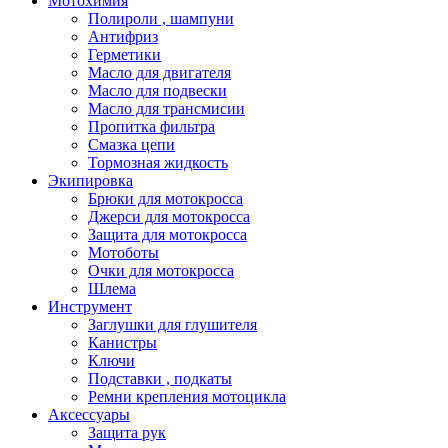
Мотохимия
Полироли , шампуни
Антифриз
Герметики
Масло для двигателя
Масло для подвески
Масло для трансмисии
Пропитка фильтра
Смазка цепи
Тормозная жидкость
Экипировка
Брюки для мотокросса
Джерси для мотокросса
Защита для мотокросса
Мотоботы
Очки для мотокросса
Шлема
Инструмент
Заглушки для глушителя
Канистры
Ключи
Подставки , подкаты
Ремни крепления мотоцикла
Аксессуары
Защита рук