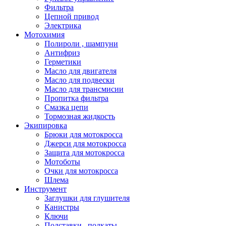
Фильтра
Цепной привод
Электрика
Мотохимия
Полироли , шампуни
Антифриз
Герметики
Масло для двигателя
Масло для подвески
Масло для трансмисии
Пропитка фильтра
Смазка цепи
Тормозная жидкость
Экипировка
Брюки для мотокросса
Джерси для мотокросса
Защита для мотокросса
Мотоботы
Очки для мотокросса
Шлема
Инструмент
Заглушки для глушителя
Канистры
Ключи
Подставки , подкаты