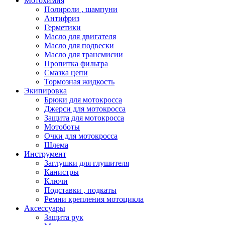
Мотохимия
Полироли , шампуни
Антифриз
Герметики
Масло для двигателя
Масло для подвески
Масло для трансмисии
Пропитка фильтра
Смазка цепи
Тормозная жидкость
Экипировка
Брюки для мотокросса
Джерси для мотокросса
Защита для мотокросса
Мотоботы
Очки для мотокросса
Шлема
Инструмент
Заглушки для глушителя
Канистры
Ключи
Подставки , подкаты
Ремни крепления мотоцикла
Аксессуары
Защита рук