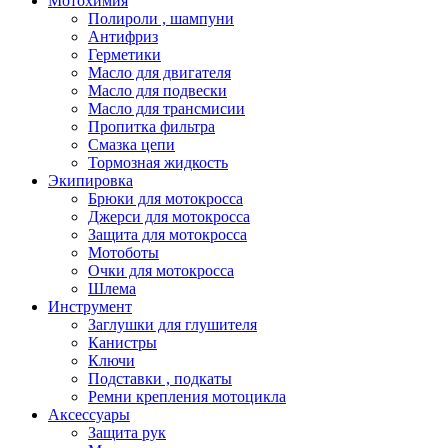
Мотохимия
Полироли , шампуни
Антифриз
Герметики
Масло для двигателя
Масло для подвески
Масло для трансмисии
Пропитка фильтра
Смазка цепи
Тормозная жидкость
Экипировка
Брюки для мотокросса
Джерси для мотокросса
Защита для мотокросса
Мотоботы
Очки для мотокросса
Шлема
Инструмент
Заглушки для глушителя
Канистры
Ключи
Подставки , подкаты
Ремни крепления мотоцикла
Аксессуары
Защита рук