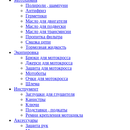
Мотохимия
Полироли , шампуни
Антифриз
Герметики
Масло для двигателя
Масло для подвески
Масло для трансмисии
Пропитка фильтра
Смазка цепи
Тормозная жидкость
Экипировка
Брюки для мотокросса
Джерси для мотокросса
Защита для мотокросса
Мотоботы
Очки для мотокросса
Шлема
Инструмент
Заглушки для глушителя
Канистры
Ключи
Подставки , подкаты
Ремни крепления мотоцикла
Аксессуары
Защита рук